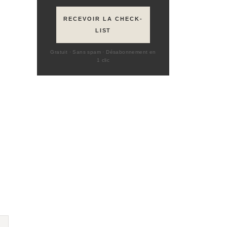
RECEVOIR LA CHECK-
LIST
Gratuit · Sans spam · Désabonnement en
1 clic