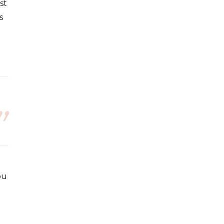
st
s
ou