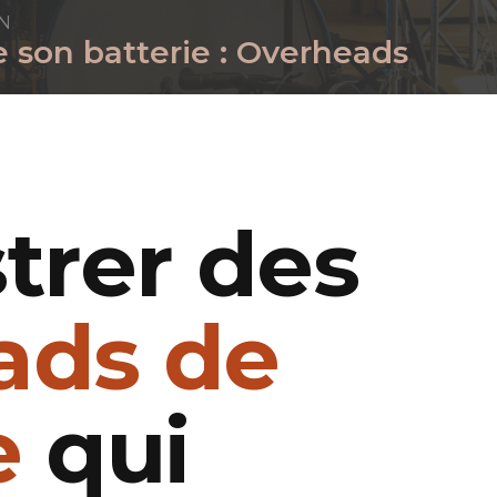
ON
e son batterie : Overheads
trer des
ads de
e
qui