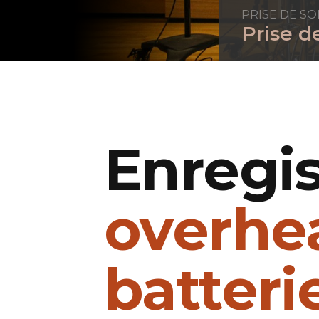
PRISE DE S
Prise d
Enregis
overhe
batteri