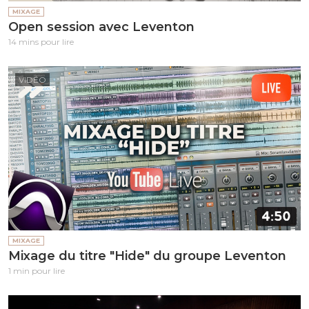
MIXAGE
Open session avec Leventon
14 mins pour lire
VIDÉO
MIXAGE
Mixage du titre "Hide" du groupe Leventon
1 min pour lire