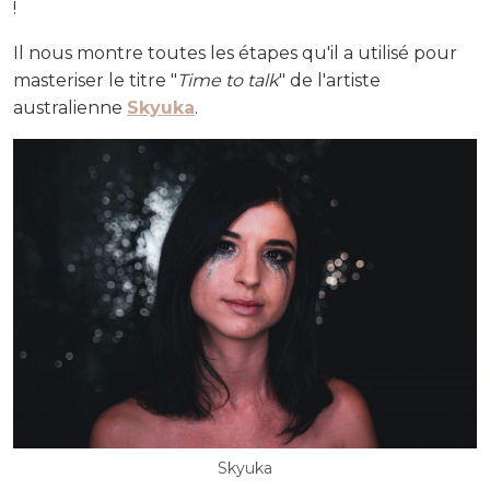
!
Il nous montre toutes les étapes qu'il a utilisé pour
masteriser le titre "
Time to talk
" de l'artiste
australienne
Skyuka
.
Skyuka