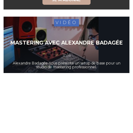
VIDÉO
MASTERING AVEC ALEXANDRE BADAGÉE
1h16
Alexandre Badagée nous présente un setup de base pour un
studio de mastering professionnel.