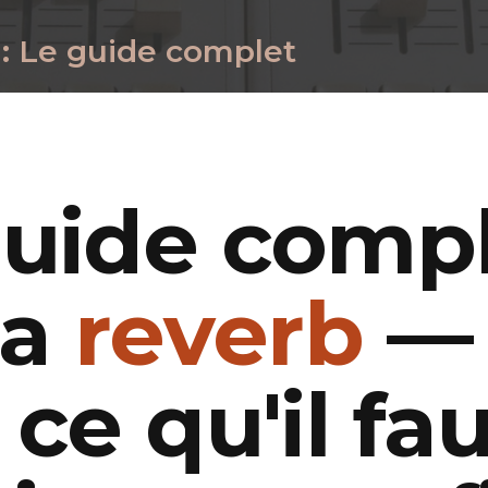
: Le guide complet
guide comp
la
reverb
—
 ce qu'il fa