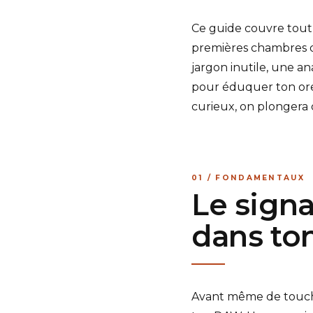
Ce guide couvre tout :
premières chambres d
jargon inutile, une a
pour éduquer ton orei
curieux, on plongera 
01 / FONDAMENTAUX
Le signa
dans t
Avant même de touche