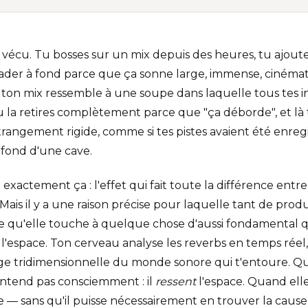
 vécu. Tu bosses sur un mix depuis des heures, tu ajoute
 fader à fond parce que ça sonne large, immense, ciném
d ton mix ressemble à une soupe dans laquelle tous tes i
 tu la retires complètement parce que "ça déborde", et là
rangement rigide, comme si tes pistes avaient été enreg
 fond d'une cave.
t exactement ça : l'effet qui fait toute la différence entr
Mais il y a une raison précise pour laquelle tant de prod
ce qu'elle touche à quelque chose d'aussi fondamental 
'espace. Ton cerveau analyse les reverbs en temps réel, 
ge tridimensionnelle du monde sonore qui t'entoure. Qu
'entend pas consciemment : il
ressent
l'espace. Quand elle e
— sans qu'il puisse nécessairement en trouver la cause