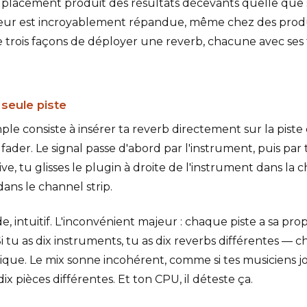
lacement produit des résultats décevants quelle que so
reur est incroyablement répandue, même chez des pro
e trois façons de déployer une reverb, chacune avec ses 
 seule piste
ple consiste à insérer ta reverb directement sur la piste
 fader. Le signal passe d'abord par l'instrument, puis par t
ive, tu glisses le plugin à droite de l'instrument dans la 
dans le channel strip.
ide, intuitif. L'inconvénient majeur : chaque piste a sa pr
 tu as dix instruments, tu as dix reverbs différentes — c
que. Le mix sonne incohérent, comme si tes musiciens j
 pièces différentes. Et ton CPU, il déteste ça.