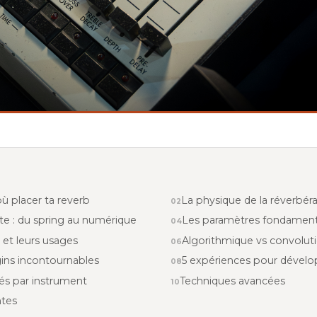
où placer ta reverb
La physique de la réverbér
te : du spring au numérique
Les paramètres fondament
 et leurs usages
Algorithmique vs convolut
gins incontournables
5 expériences pour dévelop
és par instrument
Techniques avancées
ntes