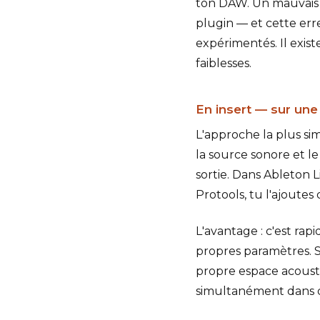
ton DAW. Un mauvais p
plugin — et cette er
expérimentés. Il exist
faiblesses.
En insert — sur une
L'approche la plus sim
la source sonore et le
sortie. Dans Ableton L
Protools, tu l'ajoutes 
L'avantage : c'est rap
propres paramètres. Si
propre espace acousti
simultanément dans dix