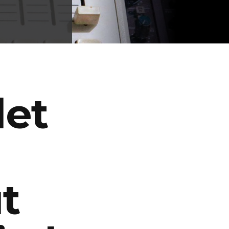
let
ut