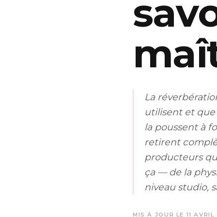
savo
maît
La réverbération
utilisent et qu
la poussent à f
retirent complè
producteurs qu
ça — de la phy
niveau studio, s
MIS À JOUR LE 11 AVRIL