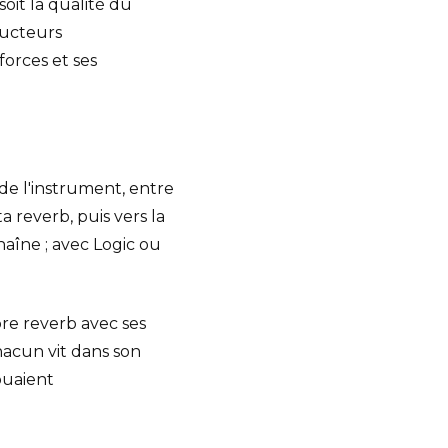
it la qualité du
ducteurs
forces et ses
 de l'instrument, entre
a reverb, puis vers la
chaîne ; avec Logic ou
opre reverb avec ses
hacun vit dans son
ouaient