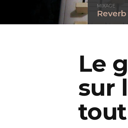
MIXAGE
Reverb 
Le 
sur 
tout