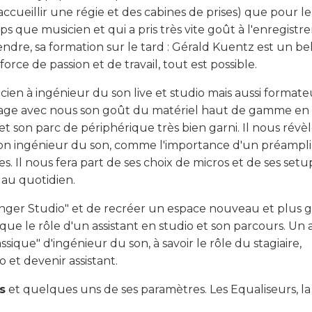
ccueillir une régie et des cabines de prises) que pour le
 que musicien et qui a pris très vite goût à l'enregist
endre, sa formation sur le tard : Gérald Kuentz est un be
rce de passion et de travail, tout est possible.
cien à ingénieur du son live et studio mais aussi formate
tage avec nous son goût du matériel haut de gamme en
et son parc de périphérique très bien garni. Il nous révè
 bon ingénieur du son, comme l'importance d'un préampli
es. Il nous fera part de ses choix de micros et de ses setu
n au quotidien.
enger Studio" et de recréer un espace nouveau et plus g
que le rôle d'un assistant en studio et son parcours. Un 
sique" d'ingénieur du son, à savoir le rôle du stagiaire,
et devenir assistant.
s
et quelques uns de ses paramètres. Les Equaliseurs, la