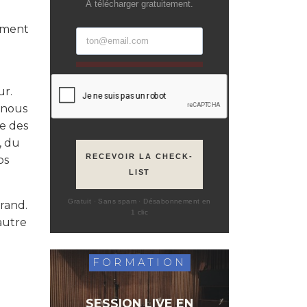
À télécharger gratuitement.
rement
l
ur.
 nous
le des
, du
RECEVOIR LA CHECK-
ps
LIST
Gratuit · Sans spam · Désabonnement en
rand.
1 clic
autre
FORMATION
SESSION LIVE EN