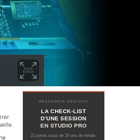
RESSOURCE GRATUITE
LA CHECK-LIST
trer
D'UNE SESSION
eille.
EN STUDIO PRO
21 points issus de 25 ans de terrain.
une