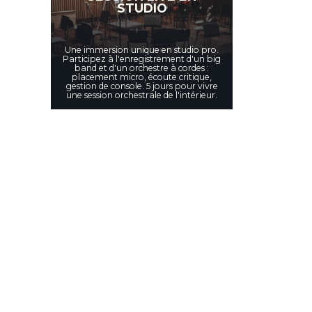
STUDIO
Une immersion unique en studio pro.
Participez à l'enregistrement d'un big
band et d'un orchestre à cordes :
placement micro, écoute critique,
gestion de console. 5 jours pour vivre
une session orchestrale de l'intérieur.