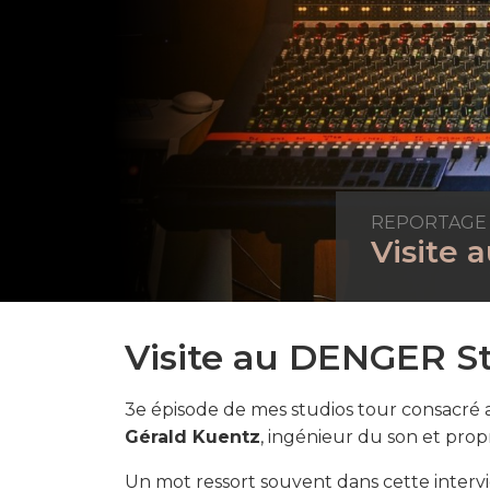
REPORTAGE
Visite 
Visite au DENGER S
3e épisode de mes studios tour consacré
Gérald Kuentz
, ingénieur du son et propr
Un mot ressort souvent dans cette intervie