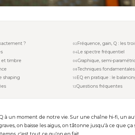
exactement ?
Fréquence, gain, Q : les tro
es
Le spectre fréquentiel
 et timbre
Graphique, semi-paramétri
ence
Techniques fondamentales
le shaping
EQ en pratique : le balanci
ées
Questions fréquentes
EQ à un moment de notre vie. Sur une chaîne hi-fi, un au
graves, on baisse les aigus, on tâtonne jusqu'à ce que ça
emps, c'est tout ce qu'on en fait.