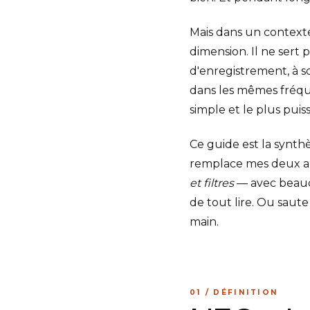
Mais dans un context
dimension. Il ne sert 
d'enregistrement, à s
dans les mêmes fréquence
simple et le plus puis
Ce guide est la synthès
remplace mes deux anc
et filtres
— avec beauco
de tout lire. Ou saute
main.
01 / DÉFINITION