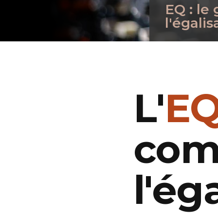
EQ : le
l'égali
L'
E
com
l'ég