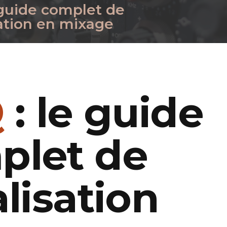
 guide complet de
sation en mixage
Q
: le guide
plet de
alisation