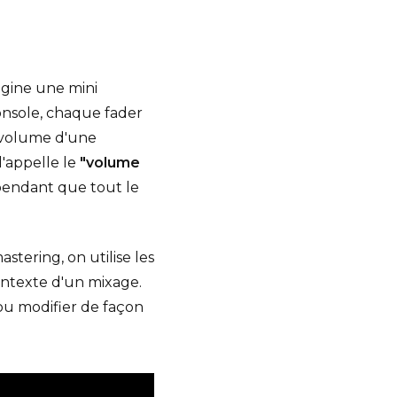
agine une mini
onsole, chaque fader
e volume d'une
l'appelle le
"volume
pendant que tout le
stering, on utilise les
contexte d'un mixage.
 ou modifier de façon