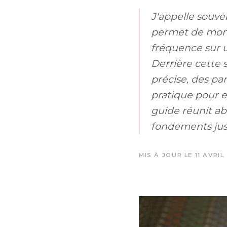
J'appelle souve
permet de mont
fréquence sur 
Derrière cette 
précise, des pa
pratique pour e
guide réunit ab
fondements jus
MIS À JOUR LE 11 AVRIL