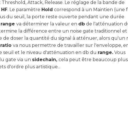
: Threshold, Attack, Release. Le réglage de la bande de
t
HF
. Le paramètre
Hold
correspond à un Maintien (une f
us du seuil, la porte reste ouverte pendant une durée
e
range
va déterminer la valeur en
db
de l'atténuation 
étermine la différence entre un noise gate traditionnel e
de doser la quantité du signal à atténuer, alors qu'un 
e
ratio
va nous permettre de travailler sur l'enveloppe, e
 seuil et le niveau d'atténuation en db du
range.
Vous
du gate via un
sidechain,
cela peut être beaucoup plus
ts d'ordre plus artistique...