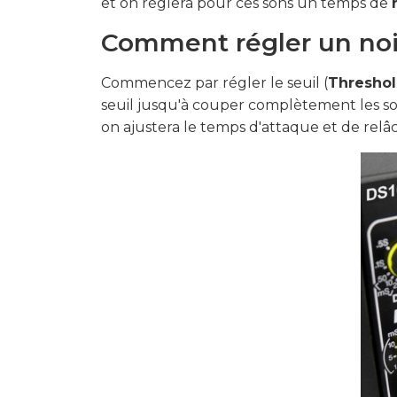
et on règlera pour ces sons un temps de
Comment régler un noi
Commencez par régler le seuil (
Thresho
seuil jusqu'à couper complètement les son
on ajustera le temps d'attaque et de relâ