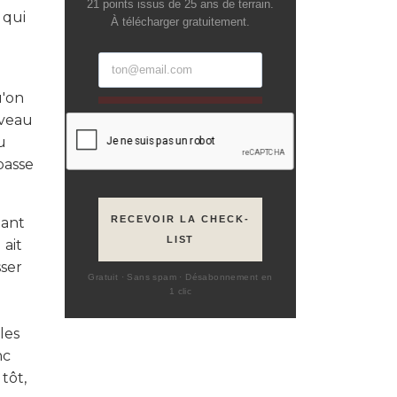
21 points issus de 25 ans de terrain.
e
qui
À télécharger gratuitement.
u'on
iveau
u
passe
RECEVOIR LA CHECK-
ant
LIST
 ait
sser
Gratuit · Sans spam · Désabonnement en
1 clic
les
nc
tôt,