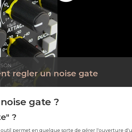
 SON
t regler un noise gate
noise gate ?
e" ?
et outil permet en quelque sorte de gérer l'ouverture d'