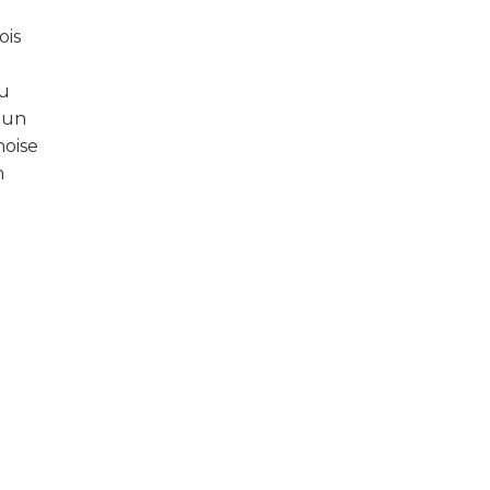
ois
du
t un
noise
n