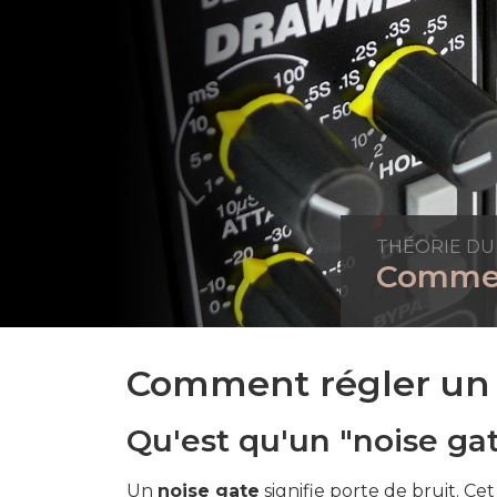
THÉORIE DU
Commen
Comment régler un 
Qu'est qu'un "noise gat
Un
noise gate
signifie porte de bruit. C