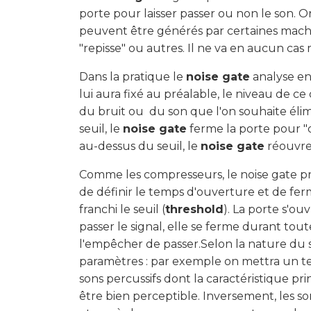
porte pour laisser passer ou non le son. On
peuvent être générés par certaines mac
"repisse" ou autres. Il ne va en aucun cas 
Dans la pratique le
noise gate
analyse en
lui aura fixé au préalable, le niveau de 
du bruit ou du son que l'on souhaite éli
seuil, le
noise gate
ferme la porte pour "c
au-dessus du seuil, le
noise gate
réouvre 
Comme les compresseurs, le noise gate p
de définir le temps d'ouverture et de fer
franchi le seuil (
threshold
). La porte s'o
passer le signal, elle se ferme durant to
l'empêcher de passer.Selon la nature du s
paramètres : par exemple on mettra un t
sons percussifs dont la caractéristique pri
être bien perceptible. Inversement, les s