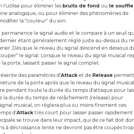
 l'utilise pour éliminer les
bruits de fond
ou
le souffl
hine analogique, ou pour éliminer des phénomènes de
modifier la "couleur" du son.
 permanence le signal audio et le compare à un seuil q
ce dernier étant généralement réglé juste au-dessus du n
miner. Dès que le niveau du signal descend en dessous d
ouper" le signal. Lorsque le niveau du signal musical re
la porte, laissant passer le signal complet.
résente des paramètres d'
Attack
et de
Release
permett
meture de la porte après que le niveau du signal musical
uvre pendant toute la durée du temps d'attaque pour lai
ute la durée du temps de relâchement (release) pour
ignal musical, on règlera plus ou moins finement ces
emps d'
Attack
très court pour laisser passer rapidement 
ncipale se trouve dans leur impact, qui de ce fait doit do
ons à décroissance lente ne devront pas être coupés trop 