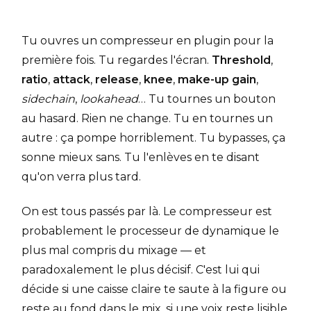
Tu ouvres un compresseur en plugin pour la
première fois. Tu regardes l'écran.
Threshold
,
ratio
,
attack
,
release
,
knee
,
make-up gain
,
sidechain
,
lookahead
… Tu tournes un bouton
au hasard. Rien ne change. Tu en tournes un
autre : ça pompe horriblement. Tu bypasses, ça
sonne mieux sans. Tu l'enlèves en te disant
qu'on verra plus tard.
On est tous passés par là. Le compresseur est
probablement le processeur de dynamique le
plus mal compris du mixage — et
paradoxalement le plus décisif. C'est lui qui
décide si une caisse claire te saute à la figure ou
reste au fond dans le mix, si une voix reste lisible