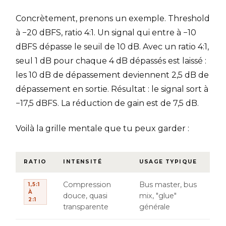
Concrètement, prenons un exemple. Threshold
à −20 dBFS, ratio 4:1. Un signal qui entre à −10
dBFS dépasse le seuil de 10 dB. Avec un ratio 4:1,
seul 1 dB pour chaque 4 dB dépassés est laissé :
les 10 dB de dépassement deviennent 2,5 dB de
dépassement en sortie. Résultat : le signal sort à
−17,5 dBFS. La réduction de gain est de 7,5 dB.
Voilà la grille mentale que tu peux garder :
RATIO
INTENSITÉ
USAGE TYPIQUE
Compression
Bus master, bus
1,5:1
À
douce, quasi
mix, "glue"
2:1
transparente
générale