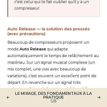
c'est celui qui te fait oublier qu'il y a un
compresseur.
Auto Release — la solution des pressés
(avec précautions)
Beaucoup de compresseurs proposent un
mode
Auto Release
qui adapte
automatiquement le temps de relâchement au
matériau. Sur un signal musical complexe (un
mix complet, une voix avec beaucoup de
variations), c'est souvent un excellent point de
départ. En revanche sur un signal très
rythmique (batterie, basse synthétique), l'auto
LE MIXAGE, DES FONDAMENTAUX À LA
release peut introduire des inconsistances.
PRATIQUE
5/8
Essaie les deux, tes oreilles tranchent.