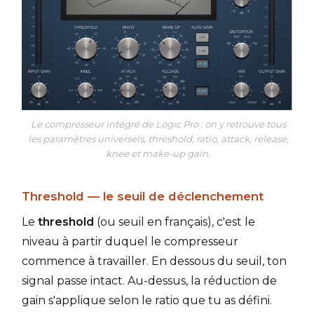
Le compresseur intégré de Logic Pro : on y retrouve tous
les paramètres universels, threshold, ratio, attack, release,
knee et make-up gain.
Threshold — le seuil de déclenchement
Le
threshold
(ou seuil en français), c'est le
niveau à partir duquel le compresseur
commence à travailler. En dessous du seuil, ton
signal passe intact. Au-dessus, la réduction de
gain s'applique selon le ratio que tu as défini.